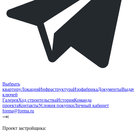
Выбрать
квартиру
Локация
Инфраструктура
Изофабрика
Документы
Выда
ключей
Галерея
Ход строительства
История
Команда
проекта
Контакты
Условия покупки
Личный кабинет
forma@forma.ru
Проект застройщика: