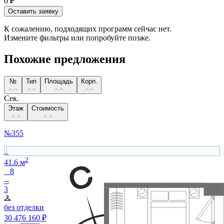
0
₽
Оставить заявку
К сожалению, подходящих программ сейчас нет.
Измените фильтры или попробуйте позже.
Похожие предложения
№
Тип
Площадь
Корп.
Сек.
Этаж
Стоимость
№
355
1
2
41.6
м
8
--
3
без отделки
30 476 160
₽