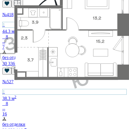
№
418
1
2
44.3
м
8
--
7
без отделки
30 336 640
₽
№
527
1
2
38.3
м
8
--
16
без отделки