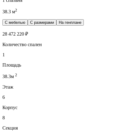
1 спальня
2
38.3
м
С мебелью
С размерами
На генплане
28 472 220
₽
Количество спален
1
Площадь
2
38.3
м
Этаж
6
Корпус
8
Секция