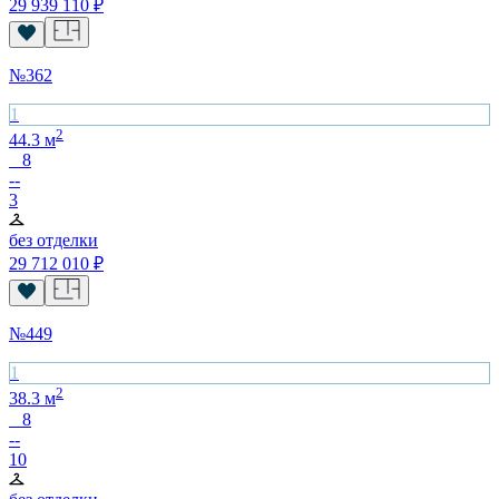
29 939 110
₽
№
362
1
2
44.3
м
8
--
3
без отделки
29 712 010
₽
№
449
1
2
38.3
м
8
--
10