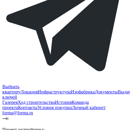
Выбрать
квартиру
Локация
Инфраструктура
Изофабрика
Документы
Выда
ключей
Галерея
Ход строительства
История
Команда
проекта
Контакты
Условия покупки
Личный кабинет
forma@forma.ru
Проект застройщика: