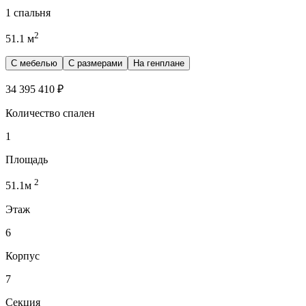
1 спальня
2
51.1
м
С мебелью
С размерами
На генплане
34 395 410
₽
Количество спален
1
Площадь
2
51.1
м
Этаж
6
Корпус
7
Секция