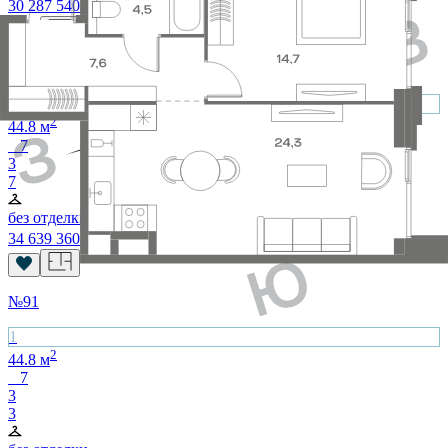
30 287 540
₽
№
122
1
2
44.8
м
7
3
7
без отделки
34 639 360
₽
№
91
1
2
44.8
м
7
3
3