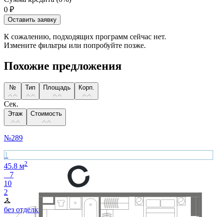
0
₽
Оставить заявку
К сожалению, подходящих программ сейчас нет.
Измените фильтры или попробуйте позже.
Похожие предложения
№
Тип
Площадь
Корп.
Сек.
Этаж
Стоимость
№
289
1
2
45.8
м
7
10
2
без отделки