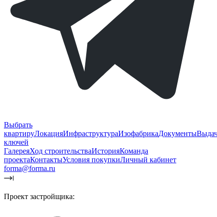
Выбрать
квартиру
Локация
Инфраструктура
Изофабрика
Документы
Выда
ключей
Галерея
Ход строительства
История
Команда
проекта
Контакты
Условия покупки
Личный кабинет
forma@forma.ru
Проект застройщика: