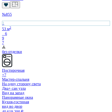
№
855
1
2
53
м
6
9
7
без отделки
Постирочная
+7
Мастер-спальня
На одну сторону света
Два+ сан узла
Вид на запад
Панорамные окна
Кухня-гостиная
вид во двор
40 619 200
₽