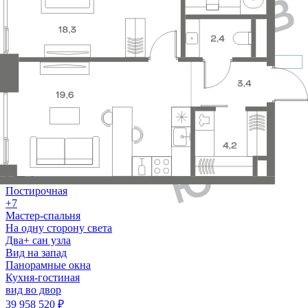
Этаж
Стоимость
№
849
1
2
53.2
м
6
9
5
без отделки
Постирочная
+7
Мастер-спальня
На одну сторону света
Два+ сан узла
Вид на запад
Панорамные окна
Кухня-гостиная
вид во двор
39 958 520
₽