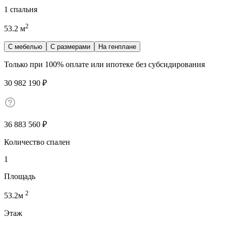
1 спальня
2
53.2
м
С мебелью
С размерами
На генплане
Только при 100% оплате или ипотеке без субсидирования
30 982 190
₽
36 883 560
₽
Количество спален
1
Площадь
2
53.2
м
Этаж