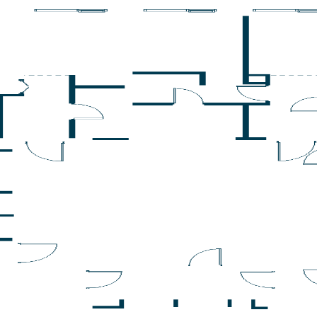
Секция
, Этаж
8