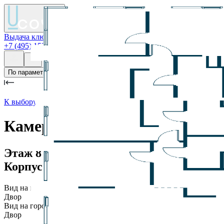
Выдача ключей
Условия покупки
Контакты
+7 (495) 152-80-14
По параметрам
К выбору этажа
Камерные дома, Корпус №
4
, 
Этаж
8
Корпус 4
Вид на город
Двор
Вид на город
Двор