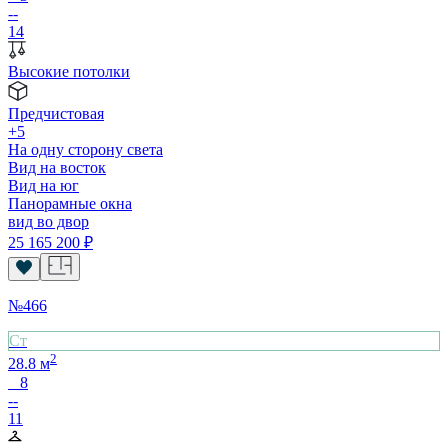
--
14
Высокие потолки
Предчистовая
+5
На одну сторону света
Вид на восток
Вид на юг
Панорамные окна
вид во двор
25 165 200
₽
№
466
Cт
2
28.8
м
8
--
11