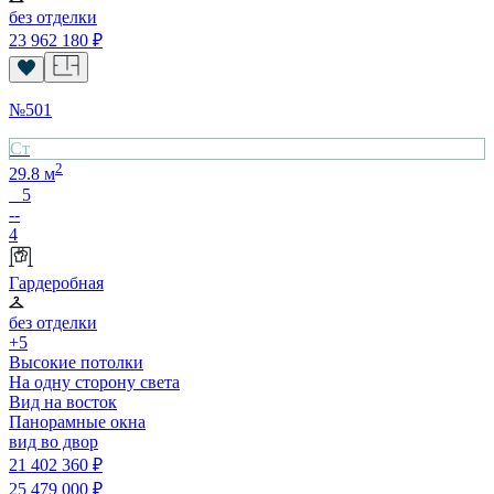
без отделки
23 962 180
₽
№
501
Cт
2
29.8
м
5
--
4
Гардеробная
без отделки
+5
Высокие потолки
На одну сторону света
Вид на восток
Панорамные окна
вид во двор
21 402 360
₽
25 479 000
₽