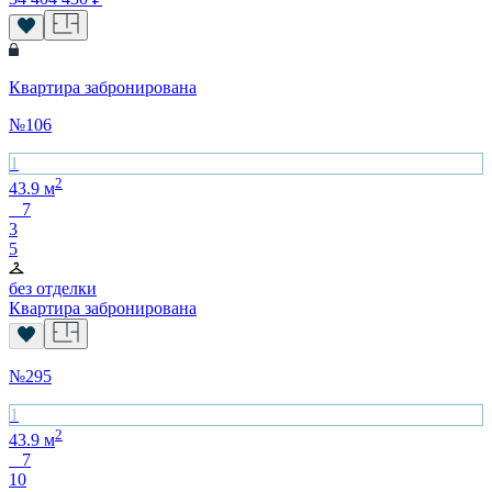
Квартира забронирована
№
106
1
2
43.9
м
7
3
5
без отделки
Квартира забронирована
№
295
1
2
43.9
м
7
10