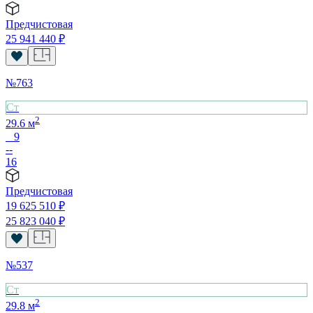
Предчистовая
25 941 440
₽
№
763
Cт
2
29.6
м
9
--
16
Предчистовая
19 625 510
₽
25 823 040
₽
№
537
Cт
2
29.8
м