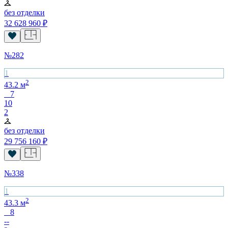
без отделки
32 628 960
₽
№
282
1
2
43.2
м
7
10
2
без отделки
29 756 160
₽
№
338
1
2
43.3
м
8
--