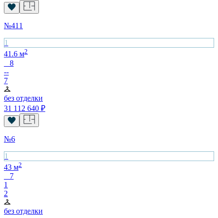
№
411
1
2
41.6
м
8
--
7
без отделки
31 112 640
₽
№
6
1
2
43
м
7
1
2
без отделки