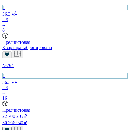
1
2
36.3
м
9
--
8
Предчистовая
Квартира забронирована
№
764
1
2
36.3
м
9
--
16
Предчистовая
22 700 205
₽
30 266 940
₽