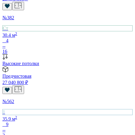
№
382
Cт
2
30.4
м
4
--
16
Высокие потолки
Предчистовая
27 040 800
₽
№
562
1
2
35.9
м
9
--