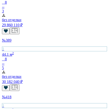
8
--
3
без отделки
29 860 110
₽
№
389
1
2
44.1
м
8
--
5
без отделки
30 182 040
₽
№
418
1