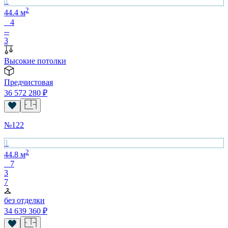
1
2
44.4
м
4
--
3
Высокие потолки
Предчистовая
36 572 280
₽
№
122
1
2
44.8
м
7
3
7
без отделки
34 639 360
₽