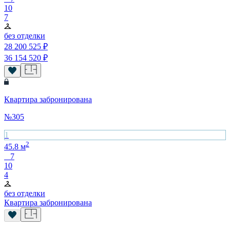
10
7
без отделки
28 200 525
₽
36 154 520
₽
Квартира забронирована
№
305
1
2
45.8
м
7
10
4
без отделки
Квартира забронирована