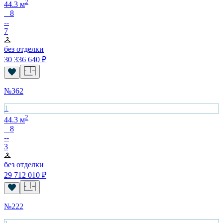
2
44.3
м
8
--
7
без отделки
30 336 640
₽
№
362
1
2
44.3
м
8
--
3
без отделки
29 712 010
₽
№
222