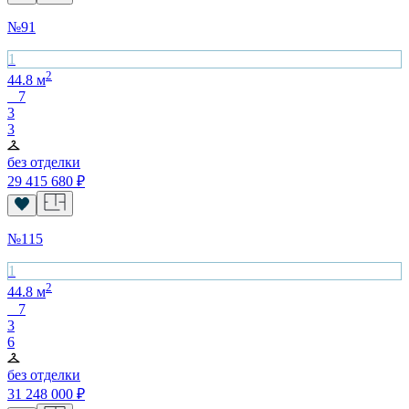
№
91
1
2
44.8
м
7
3
3
без отделки
29 415 680
₽
№
115
1
2
44.8
м
7
3
6
без отделки
31 248 000
₽