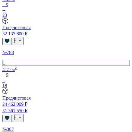
9
--
23
Предчистовая
32 137 600
₽
№
788
1
2
41.5
м
9
--
18
Предчистовая
24 462 009
₽
31 361 550
₽
№
387