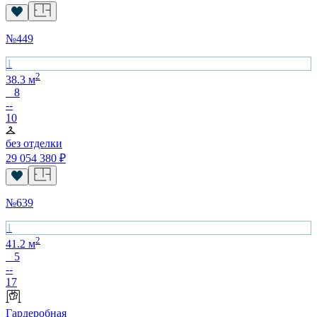
№
449
1
2
38.3
м
8
--
10
без отделки
29 054 380
₽
№
639
1
2
41.2
м
5
--
17
Гардеробная