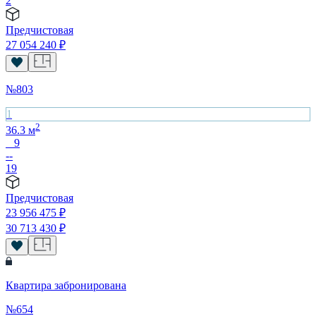
2
Предчистовая
27 054 240
₽
№
803
1
2
36.3
м
9
--
19
Предчистовая
23 956 475
₽
30 713 430
₽
Квартира забронирована
№
654