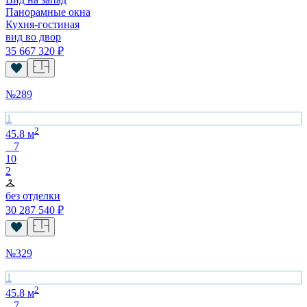
Панорамные окна
Кухня-гостиная
вид во двор
35 667 320
₽
№
289
1
2
45.8
м
7
10
2
без отделки
30 287 540
₽
№
329
1
2
45.8
м
7