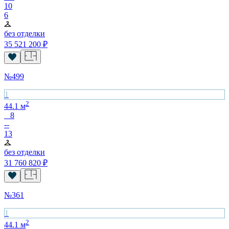
10
6
без отделки
35 521 200
₽
№
499
1
2
44.1
м
8
--
13
без отделки
31 760 820
₽
№
361
1
2
44.1
м