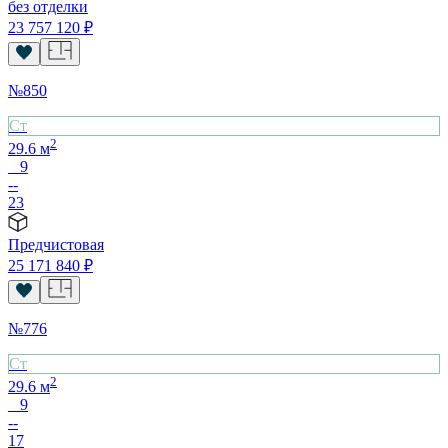
без отделки
23 757 120
₽
№
850
Cт
2
29.6
м
9
--
23
Предчистовая
25 171 840
₽
№
776
Cт
2
29.6
м
9
--
17