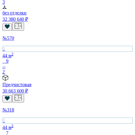
3
без отделки
32 380 640
₽
№
570
1
2
44
м
9
--
2
Предчистовая
30 663 600
₽
№
318
1
2
44
м
7