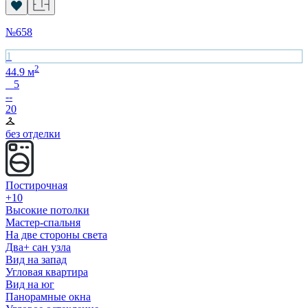
№
658
1
2
44.9
м
5
--
20
без отделки
Постирочная
+10
Высокие потолки
Мастер-спальня
На две стороны света
Два+ сан узла
Вид на запад
Угловая квартира
Вид на юг
Панорамные окна