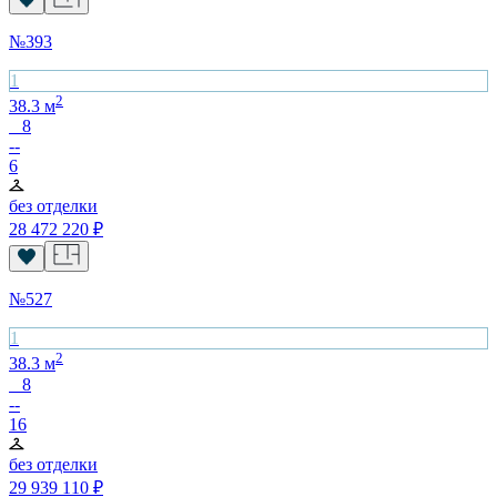
№
393
1
2
38.3
м
8
--
6
без отделки
28 472 220
₽
№
527
1
2
38.3
м
8
--
16
без отделки
29 939 110
₽