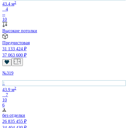
2
43.4
м
4
--
10
Высокие потолки
Предчистовая
31 133 424
₽
37 063 600
₽
№
319
1
2
43.9
м
7
10
6
без отделки
26 835 455
₽
34 404 430
₽