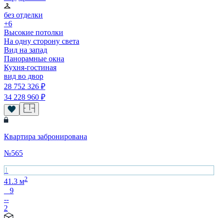
без отделки
+6
Высокие потолки
На одну сторону света
Вид на запад
Панорамные окна
Кухня-гостиная
вид во двор
28 752 326
₽
34 228 960
₽
Квартира забронирована
№
565
1
2
41.3
м
9
--
2