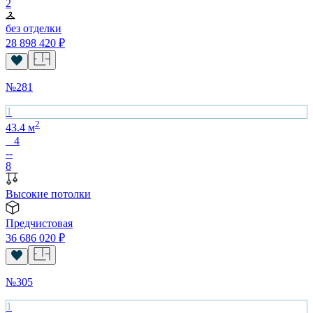
2
без отделки
28 898 420
₽
№
281
1
2
43.4
м
4
--
8
Высокие потолки
Предчистовая
36 686 020
₽
№
305
1