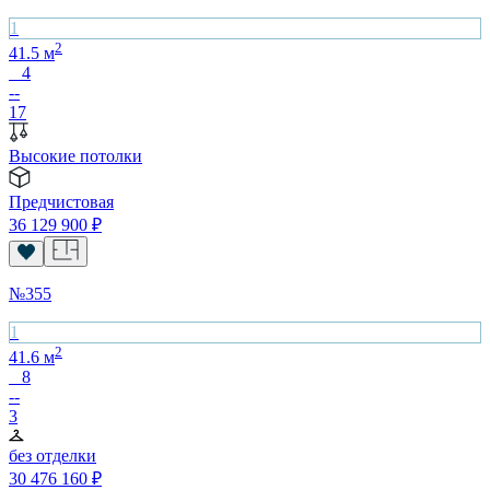
1
2
41.5
м
4
--
17
Высокие потолки
Предчистовая
36 129 900
₽
№
355
1
2
41.6
м
8
--
3
без отделки
30 476 160
₽