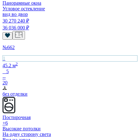
Панорамные окна
Угловое остекление
вид во двор
30 270 240
₽
36 036 000
₽
№
662
1
2
45.2
м
5
--
20
без отделки
Постирочная
+6
Высокие потолки
На одну сторону света
Вид на запад