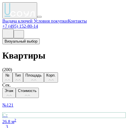
Выдача ключей
Условия покупки
Контакты
+7 (495) 152-80-14
Визуальный выбор
Квартиры
(
200
)
№
Тип
Площадь
Корп.
Сек.
Этаж
Стоимость
№
121
Cт
2
26.8
м
3