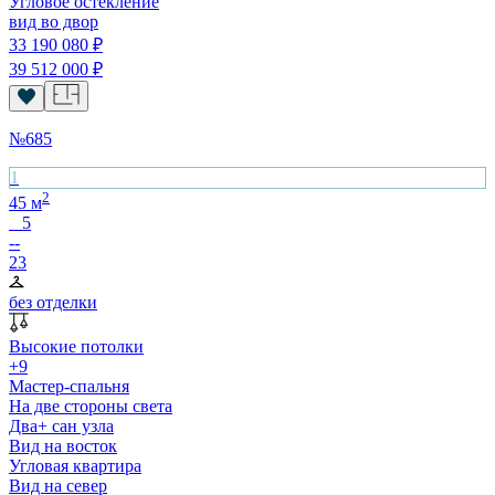
Угловое остекление
вид во двор
33 190 080
₽
39 512 000
₽
№
685
1
2
45
м
5
--
23
без отделки
Высокие потолки
+9
Мастер-спальня
На две стороны света
Два+ сан узла
Вид на восток
Угловая квартира
Вид на север