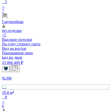
5
--
7
Гардеробная
без отделки
+5
Высокие потолки
На одну сторону света
Вид на восток
Панорамные окна
вид во двор
25 866 400
₽
№
396
Cт
2
29.8
м
8
--
6