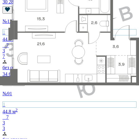
30 287 540
₽
№
122
1
2
44.8
м
7
3
7
без отделки
34 639 360
₽
№
91
1
2
44.8
м
7
3
3