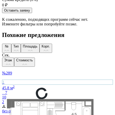
0
₽
Оставить заявку
К сожалению, подходящих программ сейчас нет.
Измените фильтры или попробуйте позже.
Похожие предложения
№
Тип
Площадь
Корп.
Сек.
Этаж
Стоимость
№
289
1
2
45.8
м
7
10
2
без отделки