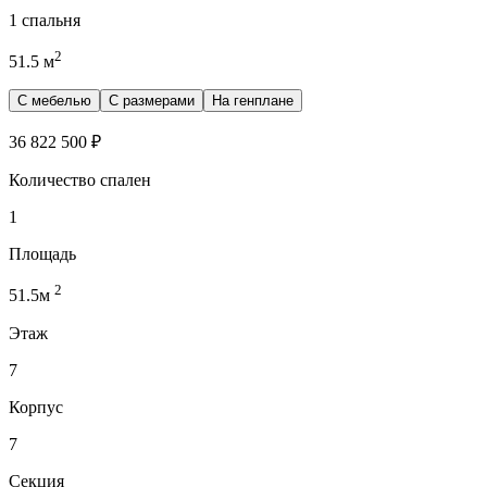
1 спальня
2
51.5
м
С мебелью
С размерами
На генплане
36 822 500
₽
Количество спален
1
Площадь
2
51.5
м
Этаж
7
Корпус
7
Секция