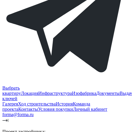
Выбрать
квартиру
Локация
Инфраструктура
Изофабрика
Документы
Выда
ключей
Галерея
Ход строительства
История
Команда
проекта
Контакты
Условия покупки
Личный кабинет
forma@forma.ru
Проект застройщика: