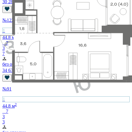
30 287 540
₽
№
122
1
2
44.8
м
7
3
7
без отделки
34 639 360
₽
№
91
1
2
44.8
м
7
3
3