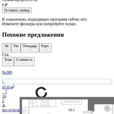
0
₽
Оставить заявку
К сожалению, подходящих программ сейчас нет.
Измените фильтры или попробуйте позже.
Похожие предложения
№
Тип
Площадь
Корп.
Сек.
Этаж
Стоимость
№
289
1
2
45.8
м
7
10
2
без отделки