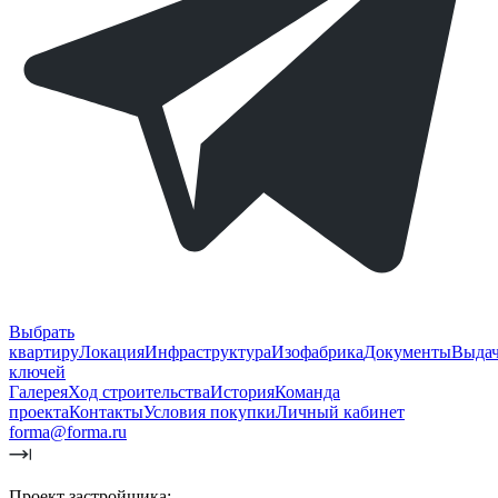
Выбрать
квартиру
Локация
Инфраструктура
Изофабрика
Документы
Выда
ключей
Галерея
Ход строительства
История
Команда
проекта
Контакты
Условия покупки
Личный кабинет
forma@forma.ru
Проект застройщика: