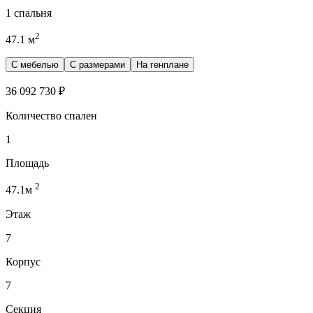
1 спальня
2
47.1
м
С мебелью
С размерами
На генплане
36 092 730
₽
Количество спален
1
Площадь
2
47.1
м
Этаж
7
Корпус
7
Секция