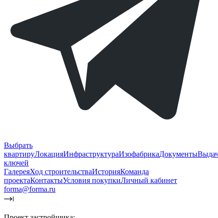
Выбрать
квартиру
Локация
Инфраструктура
Изофабрика
Документы
Выда
ключей
Галерея
Ход строительства
История
Команда
проекта
Контакты
Условия покупки
Личный кабинет
forma@forma.ru
Проект застройщика: