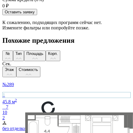
0
₽
Оставить заявку
К сожалению, подходящих программ сейчас нет.
Измените фильтры или попробуйте позже.
Похожие предложения
№
Тип
Площадь
Корп.
Сек.
Этаж
Стоимость
№
289
1
2
45.8
м
7
10
2
без отделки