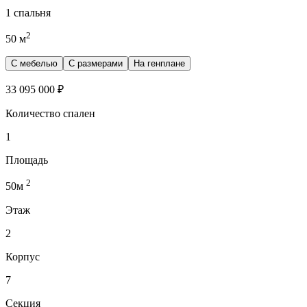
1 спальня
2
50
м
С мебелью
С размерами
На генплане
33 095 000
₽
Количество спален
1
Площадь
2
50
м
Этаж
2
Корпус
7
Секция