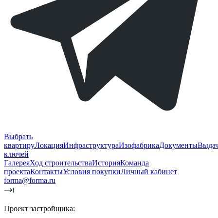
Выбрать
квартиру
Локация
Инфраструктура
Изофабрика
Документы
Выда
ключей
Галерея
Ход строительства
История
Команда
проекта
Контакты
Условия покупки
Личный кабинет
forma@forma.ru
Проект застройщика: