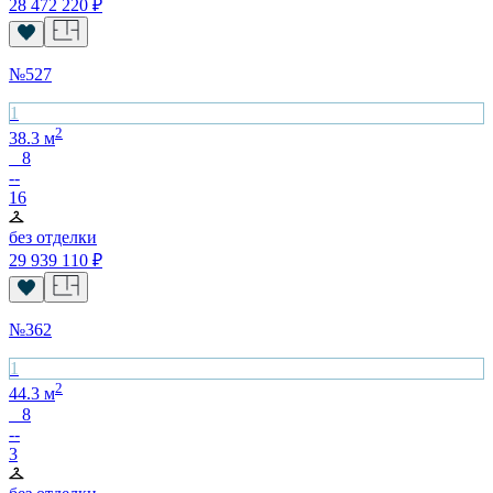
28 472 220
₽
№
527
1
2
38.3
м
8
--
16
без отделки
29 939 110
₽
№
362
1
2
44.3
м
8
--
3