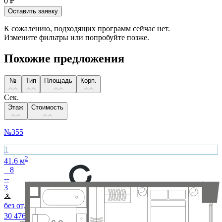
0
₽
Оставить заявку
К сожалению, подходящих программ сейчас нет.
Измените фильтры или попробуйте позже.
Похожие предложения
№
Тип
Площадь
Корп.
Сек.
Этаж
Стоимость
№
355
1
2
41.6
м
8
--
3
без отделки
30 476 160
₽