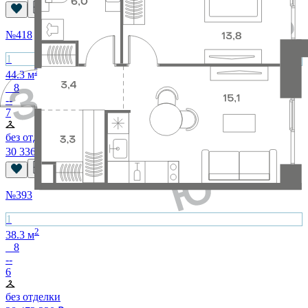
№
418
1
2
44.3
м
8
--
7
без отделки
30 336 640
₽
№
393
1
2
38.3
м
8
--
6
без отделки