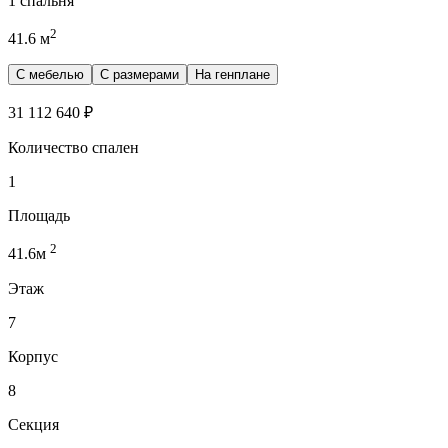
1 спальня
2
41.6
м
С мебелью
С размерами
На генплане
31 112 640
₽
Количество спален
1
Площадь
2
41.6
м
Этаж
7
Корпус
8
Секция